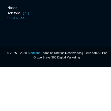
Nosso
Telefone
(
71)
99647-9446
16 setembro, 2025
Décimo Terceiro: Seu Direito ao Reconhecimento do Trabalho
© 2025 – 2030
Sindcont
, Todos os Direitos Reservados | Feito com 🤍 Por
Grupo Brave 365 Digital Marketing