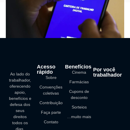
16 setembro, 2025
Carteira de Trabalho Digital: Conheça os recursos que tornam
seu dia a dia mais prático
Acesso
Benefícios
Por você
rápido
Cinema
Ao lado do
trabalhador
Sobre
trabalhador,
Farmácias
oferecendo
Convenções
Cupons de
apoio,
coletivas
desconto
benefícios e
Contribuição
defesa dos
Sorteios
seus
Faça parte
direitos
…muito mais
Contato
todos os
dias.