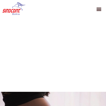
O que movimenta os
sindicatos em todo o
estado