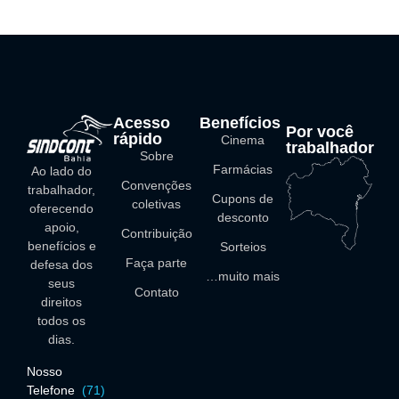
Acesso
Benefícios
Por você
rápido
Cinema
trabalhador
Sobre
Farmácias
Ao lado do
Convenções
trabalhador,
Cupons de
coletivas
oferecendo
desconto
apoio,
Contribuição
benefícios e
Sorteios
Faça parte
defesa dos
…muito mais
seus
Contato
direitos
todos os
dias.
Nosso
Telefone
(
71)