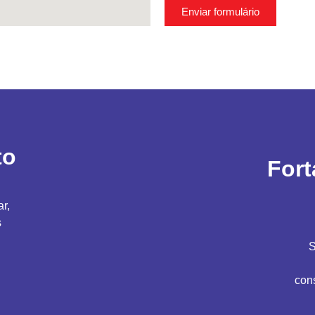
Enviar formulário
to
Fort
ar,
s
S
con