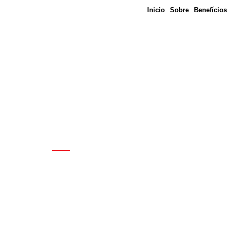
Inicio
Sobre
Benefícios
Estamos por a
com o seu sin
Estamos à disposição para dialogar, orientar e ap
toda a categoria representada na Bahia.