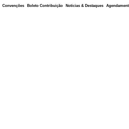
Convenções
Boleto Contribuição
Noticias & Destaques
Agendament
qui. Conte
dicato.
oiar os sindicatos filiados e