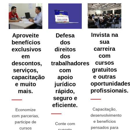
Invista na
Aproveite
Defesa
sua
benefícios
dos
carreira
exclusivos
direitos
com
em
dos
cursos
descontos,
trabalhadores
gratuitos
serviços,
com
e outras
capacitação
apoio
oportunidade
e muito
jurídico
profissionais.
mais.
rápido,
seguro e
eficiente.
Capacitação,
Economize
desenvolvimento
com parcerias,
e benefícios
participe de
Conte com
pensados para
cursos
suporte