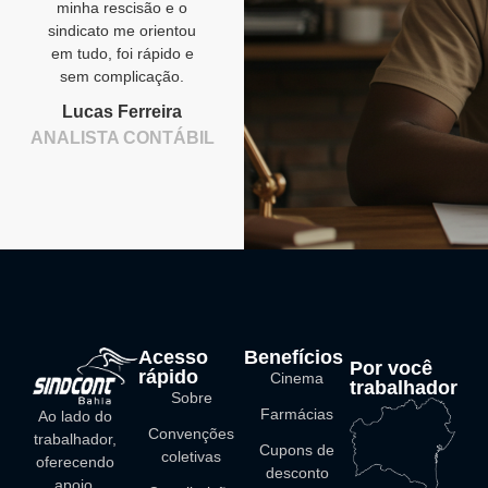
minha rescisão e o
sindicato me orientou
em tudo, foi rápido e
sem complicação.
Lucas Ferreira
ANALISTA CONTÁBIL
Acesso
Benefícios
Por você
rápido
Cinema
trabalhador
Sobre
Farmácias
Ao lado do
Convenções
trabalhador,
Cupons de
coletivas
oferecendo
desconto
apoio,