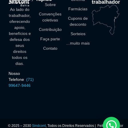
trabalhador
Sobre
Farmácias
Ao lado do
Convenções
trabalhador,
Cupons de
coletivas
oferecendo
desconto
apoio,
Contribuição
benefícios e
Sorteios
Faça parte
defesa dos
…muito mais
seus
Contato
direitos
todos os
dias.
Nosso
Telefone
(
71)
99647-9446
© 2025 – 2030
Sindcont
, Todos os Direitos Reservados | Feito com 🤍 Por