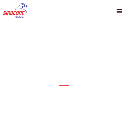
PRINCIPAIS
Assédio moral no
trabalho: saiba
reconhecer e se proteger