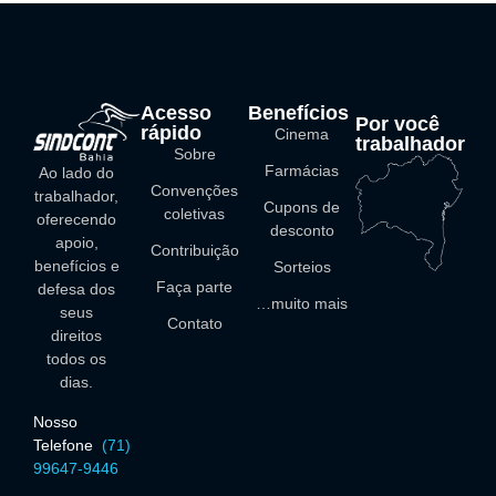
Acesso
Benefícios
Por você
rápido
Cinema
trabalhador
Sobre
Farmácias
Ao lado do
Convenções
trabalhador,
Cupons de
coletivas
oferecendo
desconto
apoio,
Contribuição
benefícios e
Sorteios
Faça parte
defesa dos
…muito mais
seus
Contato
direitos
todos os
dias.
Nosso
Telefone
(
71)
99647-9446